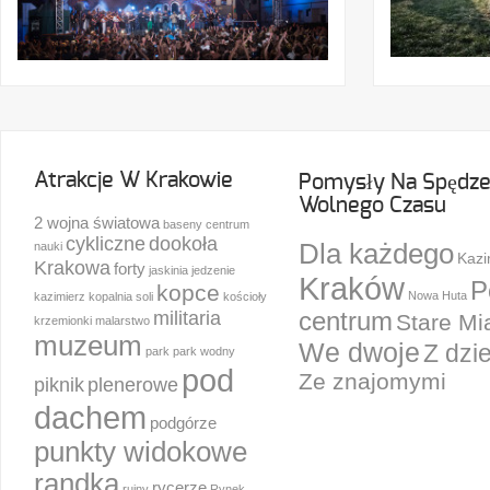
Atrakcje W Krakowie
Pomysły Na Spędze
Wolnego Czasu
2 wojna światowa
baseny
centrum
cykliczne
dookoła
Dla każdego
nauki
Kazi
Krakowa
forty
jaskinia
jedzenie
Kraków
P
kopce
Nowa Huta
kazimierz
kopalnia soli
kościoły
militaria
centrum
Stare Mi
krzemionki
malarstwo
muzeum
We dwoje
Z dzi
park
park wodny
pod
Ze znajomymi
piknik
plenerowe
dachem
podgórze
punkty widokowe
randka
rycerze
ruiny
Rynek