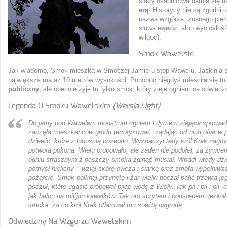
ślady osadnictwa datuje się 
erą
! Historycy nie są zgodni 
nazwa wzgórza, znanego pier
słowa
wąwóz
, albo wyniosłoś
wilgoć).
Smok Wawelski
Jak wiadomo, Smok mieszka w Smoczej Jamie u stóp Wawelu. Jaskinia skł
największa ma aż 10 metrów wysokości. Podobno niegdyś mieściła się tu
publiczny
, ale obecnie żyje tu tylko smok, który zieje ogniem na odwiedz
Legenda O Smoku Wawelskim
(wersja Light)
Do jamy pod Wawelem monstrum ogniem i dymem ziejąca sprowadzi
zaczęła mieszkańców grodu terroryzować, żądając od nich ofiar w p
dziewic, które z lubością pożerało. Wyznaczył tedy król Krak nagro
potwora pokona. Wielu próbowało, ale żaden nie podołał, za żywce
ogniu strasznym z paszczy smoka zginąć musiał. Wpadł wtedy dz
pomysł nielichy – wziął skórę owczą i siarką oraz smołą wypełniwsz
pożarcie. Smok połknął przynętę i żar wielki począł palić trzewia j
poczuł, które ugasić próbował pijąc wodę z Wisły. Tak pił i pił i pił, 
jak balon na milijon kawałków. Tak oto sprytem i podstępem uwolni
smoka, za co król Krak ofiarował mu sowitą nagrodę.
Odwiedziny Na Wzgórzu Wawelskim