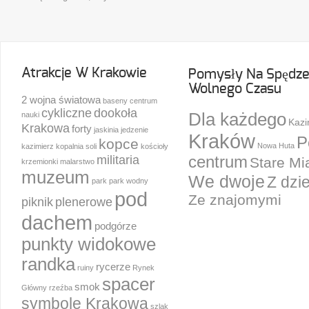
Atrakcje W Krakowie
Pomysły Na Spędze
Wolnego Czasu
2 wojna światowa
baseny
centrum
cykliczne
dookoła
Dla każdego
nauki
Kazi
Krakowa
forty
jaskinia
jedzenie
Kraków
P
kopce
Nowa Huta
kazimierz
kopalnia soli
kościoły
militaria
centrum
Stare Mi
krzemionki
malarstwo
muzeum
We dwoje
Z dzi
park
park wodny
pod
Ze znajomymi
piknik
plenerowe
dachem
podgórze
punkty widokowe
randka
rycerze
ruiny
Rynek
spacer
smok
Główny
rzeźba
symbole Krakowa
szlak