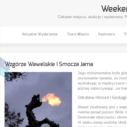
Weeke
Ciekawe miejsca, atrakcje i wydarzenia. 
Aktualne Wydarzenia
Stare Miasto
Kazimierz
P
Wzgórze Wawelskie I Smocza Jama
Jego monumentalna bryła góru
usytuowanie sprawia, że możn
wyskakując w międzyczasie n
później odpoczywając „na tra
Odrobina Historii I Geologii
Wawel zbudowany jest z wapi
metrów ponad poziom Wisły o
Doskonałe właściwości obron
IX wieku swoją siedzibę obrał