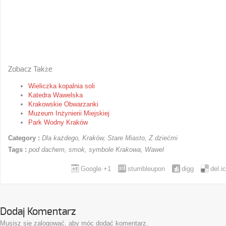
Zobacz Także
Wieliczka kopalnia soli
Katedra Wawelska
Krakowskie Obwarzanki
Muzeum Inżynierii Miejskiej
Park Wodny Kraków
Category :
Dla każdego
,
Kraków
,
Stare Miasto
,
Z dziećmi
Tags :
pod dachem
,
smok
,
symbole Krakowa
,
Wawel
Google +1
stumbleupon
digg
del.i
Dodaj Komentarz
Musisz się
zalogować
, aby móc dodać komentarz.